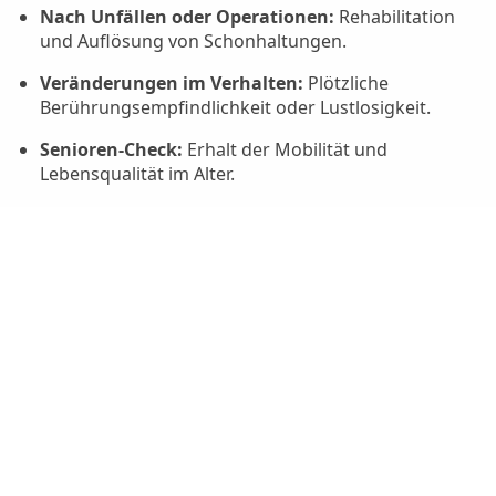
Nach Unfällen oder Operationen:
Rehabilitation
und Auflösung von Schonhaltungen.
Veränderungen im Verhalten:
Plötzliche
Berührungsempfindlichkeit oder Lustlosigkeit.
Senioren-Check:
Erhalt der Mobilität und
Lebensqualität im Alter.
Unser Ansatz:
Durch das Zusammenspiel dieser
vier Säulen finden wir die wahre Ursache von
Beschwerden, statt nur die Symptome zu
behandeln. So verhelfen wir Ihrem Hund zu einer
dauerhaften, ganzheitlichen Balance.
Hier einfach einen Termin