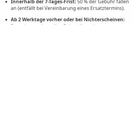
Innerhalb der 7-Tages-Frist:
50 % der Gebühr fallen
an (entfällt bei Vereinbarung eines Ersatztermins).
Ab 2 Werktage vorher oder bei Nichterscheinen:
Berechnung der vollen Behandlungskosten.
Termin vereinbaren
AGB
Widerrufsbelehrung