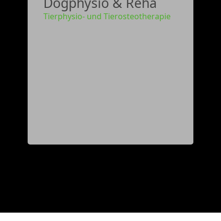
Dogphysio & Reha
Tierphysio- und Tierosteotherapie