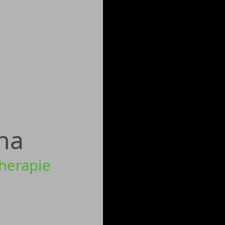
ha
therapie