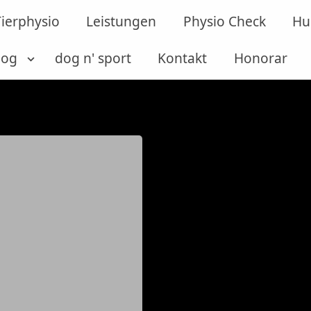
Tierphysio
Leistungen
Physio Check
Hu
log
dog n' sport
Kontakt
Honorar